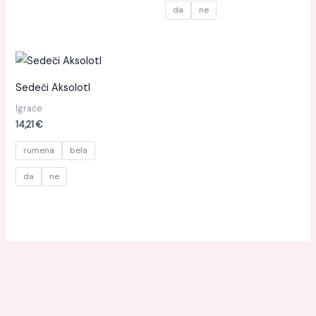
da
ne
Sedeči Aksolotl
Igrače
14,21
€
rumena
bela
da
ne