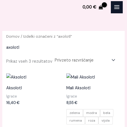
Skip
M
M
0,00
€
to
i
a
content
n
x
c
c
Domov
/ Izdelki označeni z “axolotl”
e
e
n
n
axolotl
a
a
Prikaz vseh 3 rezultatov
Aksolotl
Mali Aksolotl
Igrače
Igrače
16,40
€
8,55
€
zelena
modra
bela
rumena
roza
vijola